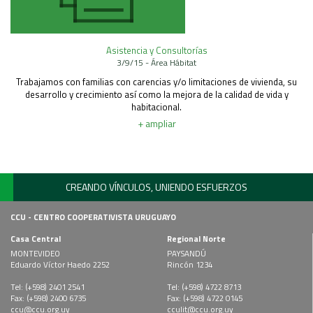
Asistencia y Consultorías
3/9/15 - Área Hábitat
Trabajamos con familias con carencias y/o limitaciones de vivienda, su
desarrollo y crecimiento así como la mejora de la calidad de vida y
habitacional.
+ ampliar
CREANDO VÍNCULOS, UNIENDO ESFUERZOS
CCU - CENTRO COOPERATIVISTA URUGUAYO
Casa Central
Regional Norte
MONTEVIDEO
PAYSANDÚ
Eduardo Víctor Haedo 2252
Rincón 1234
Tel: (+598) 2401 2541
Tel: (+598) 4722 8713
Fax: (+598) 2400 6735
Fax: (+598) 4722 0145
ccu@ccu.org.uy
cculit@ccu.org.uy