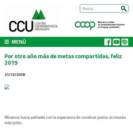
MENÚ
CCU
Por otro año más de metas compartidas, feliz
Presentación
2019
Nuestra historia
21/12/2018
Autoridades y equipo
ÁREAS DE TRABAJO
Cómo trabajamos
Área Habitat
Acerca del Área
Miramos hacia adelante con la esperanza de construir juntos un mundo
Programas
más justo.
Trabajos