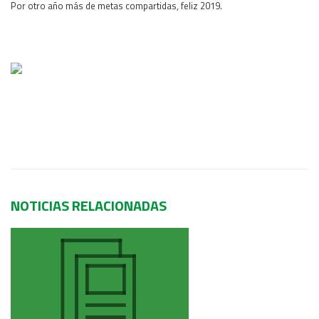
Por otro año más de metas compartidas, feliz 2019.
Área Rural
Acerca del Área
Programas
Programas Centrales
REGIONAL LITORAL
Revista Dinámica
Recursos Digitales
PUBLICACIONES
ENLACES
NOTICIAS RELACIONADAS
CONTACTO