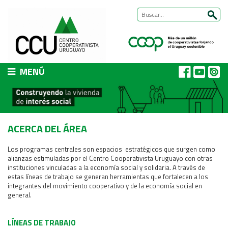
MENÚ
CCU
Presentación
Nuestra historia
ACERCA DEL ÁREA
Autoridades y equipo
ÁREAS DE TRABAJO
Los programas centrales son espacios estratégicos que surgen como
alianzas estimuladas por el Centro Cooperativista Uruguayo con otras
Cómo trabajamos
instituciones vinculadas a la economía social y solidaria. A través de
estas líneas de trabajo se generan herramientas que fortalecen a los
Área Habitat
integrantes del movimiento cooperativo y de la economía social en
Acerca del Área
general.
Programas
LÍNEAS DE TRABAJO
Trabajos