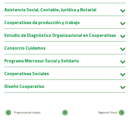
Área Rural
Asistencia Social, Contable, Jurídica y Notarial
Acerca del Área
Cooperativas de producción y trabajo
Programas
Programas Centrales
Estudio de Diagnóstico Organizacional en Cooperativas
REGIONAL LITORAL
Consorcio Cuidemos
Revista Dinámica
Recursos Digitales
Programa Mercosur Social y Solidario
PUBLICACIONES
Cooperativas Sociales
ENLACES
CONTACTO
Diseño Cooperativo
Programas de trabajo
Regional litoral