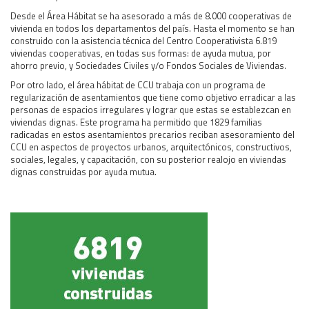
Desde el Área Hábitat se ha asesorado a más de 8.000 cooperativas de
Área Rural
vivienda en todos los departamentos del país. Hasta el momento se han
Acerca del Área
construido con la asistencia técnica del Centro Cooperativista 6.819
viviendas cooperativas, en todas sus formas: de ayuda mutua, por
Programas
ahorro previo, y Sociedades Civiles y/o Fondos Sociales de Viviendas.
Programas Centrales
Por otro lado, el área hábitat de CCU trabaja con un programa de
regularización de asentamientos que tiene como objetivo erradicar a las
REGIONAL LITORAL
personas de espacios irregulares y lograr que estas se establezcan en
Revista Dinámica
viviendas dignas. Este programa ha permitido que 1829 familias
radicadas en estos asentamientos precarios reciban asesoramiento del
Recursos Digitales
CCU en aspectos de proyectos urbanos, arquitectónicos, constructivos,
sociales, legales, y capacitación, con su posterior realojo en viviendas
PUBLICACIONES
dignas construidas por ayuda mutua.
ENLACES
CONTACTO