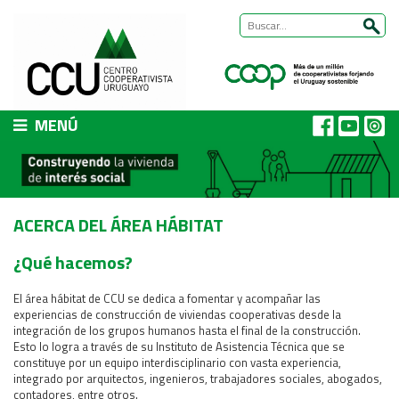
MENÚ
CCU
Presentación
Nuestra historia
ACERCA DEL ÁREA HÁBITAT
Autoridades y equipo
¿Qué hacemos?
ÁREAS DE TRABAJO
Cómo trabajamos
El área hábitat de CCU se dedica a fomentar y acompañar las
Área Habitat
experiencias de construcción de viviendas cooperativas desde la
integración de los grupos humanos hasta el final de la construcción.
Acerca del Área
Esto lo logra a través de su Instituto de Asistencia Técnica que se
constituye por un equipo interdisciplinario con vasta experiencia,
Programas
integrado por arquitectos, ingenieros, trabajadores sociales, abogados,
Trabajos
contadores, entre otros.