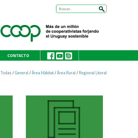
CONTACTO
:
Todas
/
General
/
Área Hábitat
/
Área Rural
/
Regional Litoral