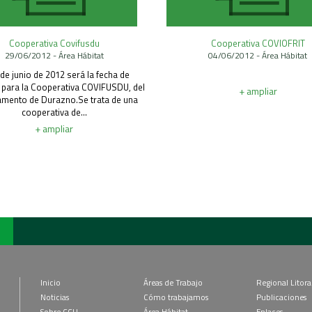
Cooperativa Covifusdu
Cooperativa COVIOFRIT
29/06/2012 - Área Hábitat
04/06/2012 - Área Hábitat
 de junio de 2012 será la fecha de
a para la Cooperativa COVIFUSDU, del
+ ampliar
amento de Durazno.Se trata de una
cooperativa de...
+ ampliar
Inicio
Áreas de Trabajo
Regional Litora
Noticias
Cómo trabajamos
Publicaciones
Sobre CCU
Área Hábitat
Enlaces