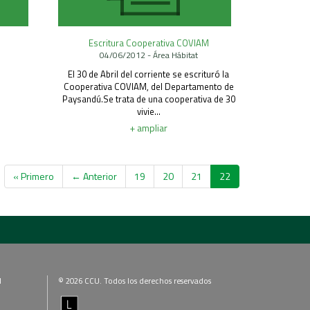
Escritura Cooperativa COVIAM
04/06/2012 - Área Hábitat
El 30 de Abril del corriente se escrituró la
Cooperativa COVIAM, del Departamento de
Paysandú.Se trata de una cooperativa de 30
vivie...
+ ampliar
« Primero
← Anterior
19
20
21
22
l
© 2026 CCU. Todos los derechos reservados