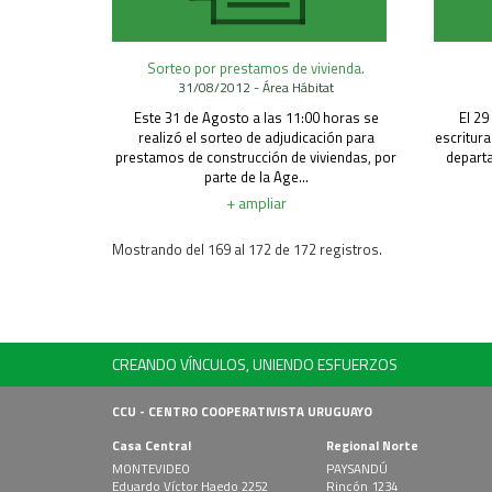
Sorteo por prestamos de vivienda.
31/08/2012 - Área Hábitat
Este 31 de Agosto a las 11:00 horas se
El 29
realizó el sorteo de adjudicación para
escritur
prestamos de construcción de viviendas, por
depart
parte de la Age...
+ ampliar
Mostrando del 169 al 172 de 172 registros.
CREANDO VÍNCULOS, UNIENDO ESFUERZOS
CCU - CENTRO COOPERATIVISTA URUGUAYO
Casa Central
Regional Norte
MONTEVIDEO
PAYSANDÚ
Eduardo Víctor Haedo 2252
Rincón 1234