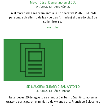
Mayor César Demartino en el CCU
Área Rural
04/09/2013 - Área Hábitat
Acerca del Área
En el marco del asesoramiento a la Cooperativa PLAN TERO* (de
personal sub alterno de las Fuerzas Armadas) el pasado día 2 de
Programas
setiembre, re...
Programas Centrales
+ ampliar
REGIONAL LITORAL
Revista Dinámica
Recursos Digitales
PUBLICACIONES
ENLACES
CONTACTO
SE INAUGURó EL BARRIO SAN ANTONIO
30/08/2013 - Área Hábitat
Este jueves 29 de agosto se inauguró el barrio San Antonio.En la
oratoria participaron el ministro de vivienda arq. Francisco Beltrame y
la...