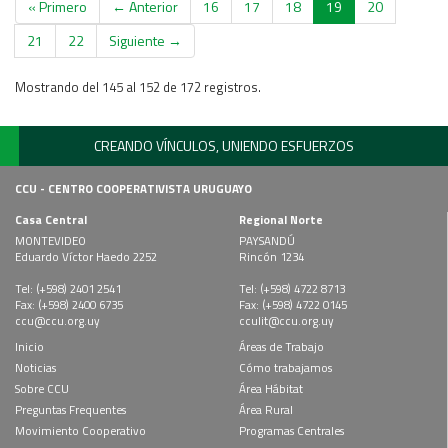
« Primero
← Anterior
16
17
18
19
20
21
22
Siguiente →
Mostrando del 145 al 152 de 172 registros.
CREANDO VÍNCULOS, UNIENDO ESFUERZOS
CCU - CENTRO COOPERATIVISTA URUGUAYO
Casa Central
Regional Norte
MONTEVIDEO
PAYSANDÚ
Eduardo Víctor Haedo 2252
Rincón 1234
Tel: (+598) 2401 2541
Tel: (+598) 4722 8713
Fax: (+598) 2400 6735
Fax: (+598) 4722 0145
ccu@ccu.org.uy
cculit@ccu.org.uy
Inicio
Áreas de Trabajo
Noticias
Cómo trabajamos
Sobre CCU
Área Hábitat
Preguntas Frequentes
Área Rural
Movimiento Cooperativo
Programas Centrales