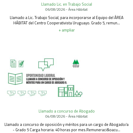
Llamado Lic. en Trabajo Social
Área Rural
06/08/2026 - Área Hábitat
Acerca del Área
Llamado a Lic. Trabajo Social, para incorporarse al Equipo del ÁREA
HÁBITAT del Centro Cooperativista Uruguayo. Grado 5, remun...
Programas
+ ampliar
Programas Centrales
REGIONAL LITORAL
Revista Dinámica
Recursos Digitales
PUBLICACIONES
ENLACES
CONTACTO
Llamado a concurso de Abogado
04/08/2026 - Área Hábitat
Llamado a concurso de oposición y méritos para un cargo de Abogado/a
- Grado 5 Carga horaria: 40 horas por mes.Remuneraci&oacu...