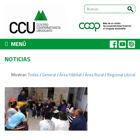
MENÚ
CCU
NOTICIAS
Presentación
Nuestra historia
Mostrar:
Todas
/
General
/
Área Hábitat
/
Área Rural
/
Regional Litoral
Autoridades y equipo
ÁREAS DE TRABAJO
Cómo trabajamos
Área Habitat
Acerca del Área
Programas
Trabajos