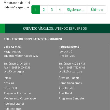
Mostrando del 1 al
8 de 441 registros.
1
2
3
4
Siguiente →
Último »
CREANDO VÍNCULOS, UNIENDO ESFUERZOS
CCU - CENTRO COOPERATIVISTA URUGUAYO
Casa Central
Regional Norte
MONTEVIDEO
PAYSANDÚ
Eduardo Víctor Haedo 2252
Rincón 1234
Tel: (+598) 2401 2541
Tel: (+598) 4722 8713
Fax: (+598) 2400 6735
Fax: (+598) 4722 0145
ccu@ccu.org.uy
cculit@ccu.org.uy
Inicio
Áreas de Trabajo
Noticias
Cómo trabajamos
Sobre CCU
Área Hábitat
Preguntas Frequentes
Área Rural
Movimiento Cooperativo
Programas Centrales
Regional Litoral
Publicaciones