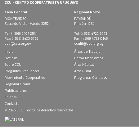
CCU - CENTRO COOPERATIVISTA URUGUAYO
Acerca del Área
Casa Central
Regional Norte
Programas
MONTEVIDEO
PAYSANDÚ
Programas Centrales
Eduardo Víctor Haedo 2252
Rincón 1234
REGIONAL LITORAL
Tel: (+598) 2401 2541
Tel: (+598) 4722 8713
Fax: (+598) 2400 6735
Fax: (+598) 4722 0145
Revista Dinámica
ccu@ccu.org.uy
cculit@ccu.org.uy
Recursos Digitales
Inicio
Áreas de Trabajo
Noticias
Cómo trabajamos
PUBLICACIONES
Sobre CCU
Área Hábitat
ENLACES
Preguntas Frequentes
Área Rural
Movimiento Cooperativo
Programas Centrales
CONTACTO
Regional Litoral
Publicaciones
Enlaces
Contacto
© 2026 CCU. Todos los derechos reservados