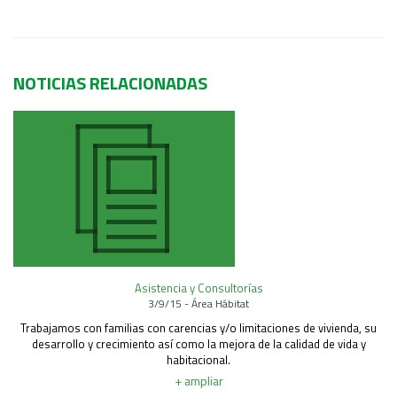
Área Rural
Acerca del Área
Programas
NOTICIAS RELACIONADAS
Programas Centrales
REGIONAL LITORAL
Revista Dinámica
Recursos Digitales
PUBLICACIONES
ENLACES
CONTACTO
Asistencia y Consultorías
3/9/15 - Área Hábitat
Trabajamos con familias con carencias y/o limitaciones de vivienda, su
desarrollo y crecimiento así como la mejora de la calidad de vida y
habitacional.
+ ampliar