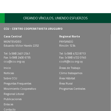
CREANDO VÍNCULOS, UNIENDO ESFUERZOS
CCU - CENTRO COOPERATIVISTA URUGUAYO
Casa Central
Regional Norte
MONTEVIDEO
PAYSANDÚ
Eduardo Víctor Haedo 2252
Rincón 1234
Tel: (+598) 2401 2541
Tel: (+598) 4722 8713
Fax: (+598) 2400 6735
Fax: (+598) 4722 0145
ccu@ccu.org.uy
cculit@ccu.org.uy
Inicio
Áreas de Trabajo
Noticias
Cómo trabajamos
Sobre CCU
Área Hábitat
Preguntas Frequentes
Área Rural
Movimiento Cooperativo
Programas Centrales
Regional Litoral
Publicaciones
Enlaces
Contacto