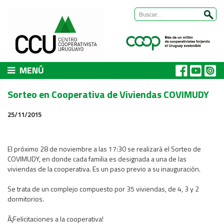
MENÚ
CCU
Sorteo en Cooperativa de Viviendas COVIMUDY
Presentación
25/11/2015
Nuestra historia
Autoridades y equipo
ÁREAS DE TRABAJO
El próximo 28 de noviembre a las 17:30 se realizará el Sorteo de
COVIMUDY, en donde cada familia es designada a una de las
Cómo trabajamos
viviendas de la cooperativa. Es un paso previo a su inauguración.
Área Habitat
Se trata de un complejo compuesto por 35 viviendas, de 4, 3 y 2
Acerca del Área
dormitorios.
Programas
Â¡Felicitaciones a la cooperativa!
Trabajos