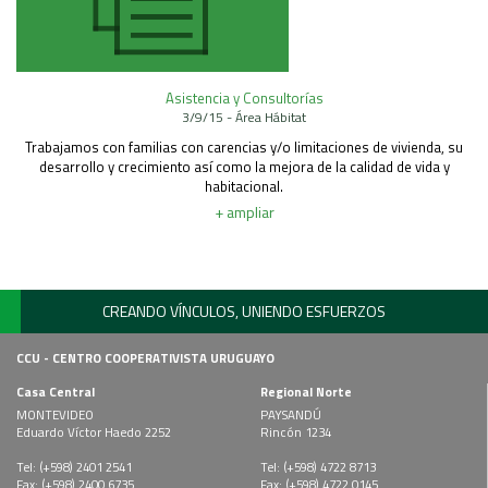
Asistencia y Consultorías
3/9/15 - Área Hábitat
Trabajamos con familias con carencias y/o limitaciones de vivienda, su
desarrollo y crecimiento así como la mejora de la calidad de vida y
habitacional.
+ ampliar
CREANDO VÍNCULOS, UNIENDO ESFUERZOS
CCU - CENTRO COOPERATIVISTA URUGUAYO
Casa Central
Regional Norte
MONTEVIDEO
PAYSANDÚ
Eduardo Víctor Haedo 2252
Rincón 1234
Tel: (+598) 2401 2541
Tel: (+598) 4722 8713
Fax: (+598) 2400 6735
Fax: (+598) 4722 0145