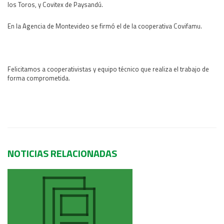
los Toros, y Covitex de Paysandú.
Área Rural
En la Agencia de Montevideo se firmó el de la cooperativa Covifamu.
Acerca del Área
Programas
Programas Centrales
Felicitamos a cooperativistas y equipo técnico que realiza el trabajo de
REGIONAL LITORAL
forma comprometida.
Revista Dinámica
Recursos Digitales
PUBLICACIONES
ENLACES
CONTACTO
NOTICIAS RELACIONADAS