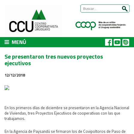
MENÚ
CCU
Se presentaron tres nuevos proyectos
Presentación
ejecutivos
Nuestra historia
12/12/2018
Autoridades y equipo
ÁREAS DE TRABAJO
Cómo trabajamos
Área Habitat
En los primeros días de diciembre se presentaron en la Agencia Nacional
de Viviendas, tres Proyectos Ejecutivos de cooperativas con las que
Acerca del Área
trabajamos.
Programas
En la Agencia de Paysandú se firmaron los de Covipoltoros de Paso de
Trabajos