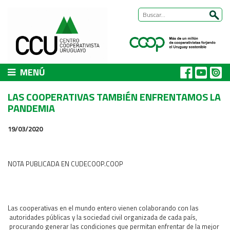
MENÚ
CCU
LAS COOPERATIVAS TAMBIÉN ENFRENTAMOS LA
Presentación
PANDEMIA
Nuestra historia
19/03/2020
Autoridades y equipo
ÁREAS DE TRABAJO
NOTA PUBLICADA EN CUDECOOP.COOP
Cómo trabajamos
Área Habitat
Acerca del Área
Las cooperativas en el mundo entero vienen colaborando con las
Programas
autoridades públicas y la sociedad civil organizada de cada país,
procurando generar las condiciones que permitan enfrentar de la mejor
Trabajos