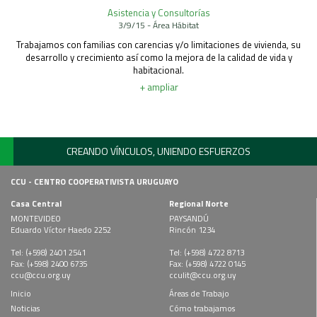
Asistencia y Consultorías
3/9/15 - Área Hábitat
Trabajamos con familias con carencias y/o limitaciones de vivienda, su
desarrollo y crecimiento así como la mejora de la calidad de vida y
habitacional.
+ ampliar
CREANDO VÍNCULOS, UNIENDO ESFUERZOS
CCU - CENTRO COOPERATIVISTA URUGUAYO
Casa Central
Regional Norte
MONTEVIDEO
PAYSANDÚ
Eduardo Víctor Haedo 2252
Rincón 1234
Tel: (+598) 2401 2541
Tel: (+598) 4722 8713
Fax: (+598) 2400 6735
Fax: (+598) 4722 0145
ccu@ccu.org.uy
cculit@ccu.org.uy
Inicio
Áreas de Trabajo
Noticias
Cómo trabajamos