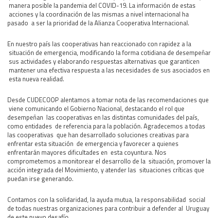
manera posible la pandemia del COVID-19. La información de estas
Área Rural
acciones y la coordinación de las mismas a nivel internacional ha
pasado a ser la prioridad de la Alianza Cooperativa Internacional.
Acerca del Área
Programas
En nuestro país las cooperativas han reaccionado con rapidez a la
situación de emergencia, modificando la forma cotidiana de desempeñar
Programas Centrales
sus actividades y elaborando respuestas alternativas que garanticen
mantener una efectiva respuesta a las necesidades de sus asociados en
REGIONAL LITORAL
esta nueva realidad.
Revista Dinámica
Recursos Digitales
Desde CUDECOOP alentamos a tomar nota de las recomendaciones que
viene comunicando el Gobierno Nacional, destacando el rol que
PUBLICACIONES
desempeñan las cooperativas en las distintas comunidades del país,
como entidades de referencia para la población. Agradecemos a todas
ENLACES
las cooperativas que han desarrollado soluciones creativas para
CONTACTO
enfrentar esta situación de emergencia y favorecer a quienes
enfrentarán mayores dificultades en esta coyuntura. Nos
comprometemos a monitorear el desarrollo de la situación, promover la
acción integrada del Movimiento, y atender las situaciones críticas que
puedan irse generando.
Contamos con la solidaridad, la ayuda mutua, la responsabilidad social
de todas nuestras organizaciones para contribuir a defender al Uruguay
de este nuevo desafío.