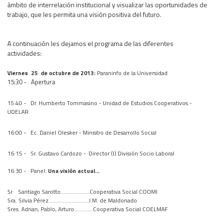
ámbito de interrelación institucional y visualizar las oportunidades de
Área Rural
trabajo, que les permita una visión positiva del futuro.
Acerca del Área
Programas
A continuación les dejamos el programa de las diferentes
actividades:
Programas Centrales
REGIONAL LITORAL
Viernes
25
de octubre de 2013:
Paraninfo de la Universidad
15:30 -
Apertura
Revista Dinámica
Recursos Digitales
15:40 -
Dr. Humberto Tommasino - Unidad de Estudios Cooperativos -
UDELAR
PUBLICACIONES
ENLACES
16:00 -
Ec. Daniel Olesker - Ministro de Desarrollo Social
CONTACTO
16:15
- Sr. Gustavo Cardozo - Director (I) División Socio Laboral
16:30 -
Panel:
Una visión actual...
Sr.
Santiago Sarotto....................Cooperativa Social COOMI
Sra. Silvia Pérez............................I.M. de Maldonado
Sres. Adrian, Pablo, Arturo.............Cooperativa Social COELMAF