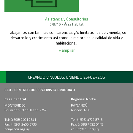
Asistencia y Consultorías
3/9/15 - Área Hábitat
Trabajamos con familias con carencias y/o limitaciones de vivienda, su
desarrollo y crecimiento así como la mejora de la calidad de vida y
habitacional.
+ ampliar
CREANDO VÍNCULOS, UNIENDO ESFUERZOS
CCU - CENTRO COOPERATIVISTA URUGUAYO
Casa Central
Regional Norte
MONTEVIDEO
PAYSANDÚ
Eduardo Víctor Haedo 2252
Rincón 1234
Tel: (+598) 2401 2541
Tel: (+598) 4722 8713
Fax: (+598) 2400 6735
Fax: (+598) 4722 0145
ccu@ccu.org.uy
cculit@ccu.org.uy