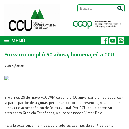
MENÚ
CCU
Fucvam cumplió 50 años y homenajeó a CCU
Presentación
29/05/2020
Nuestra historia
Autoridades y equipo
ÁREAS DE TRABAJO
Cómo trabajamos
El viernes 29 de mayo FUCVAM celebró el 50 aniversario en su sede, con
Área Habitat
la participación de algunas personas de forma presencial, y la de muchas
otras que acompañaron de forma virtual. Por CCU participaron su
Acerca del Área
presidenta Graciela Fernández, y el coordinador, Victor Belo.
Programas
Para la ocasión, en la mesa de oradores además de su Presidente
Trabajos