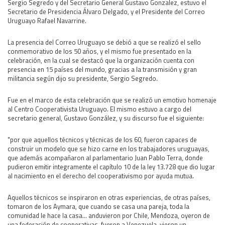
Sergio Segredo y del Secretario General Gustavo Gonzalez, estuvo el
Secretario de Presidencia Álvaro Delgado, y el Presidente del Correo
Área Rural
Uruguayo Rafael Navarrine.
Acerca del Área
La presencia del Correo Uruguayo se debió a que se realizó el sello
Programas
conmemorativo de los 50 años, y el mismo fue presentado en la
Programas Centrales
celebración, en la cual se destacó que la organización cuenta con
presencia en 15 países del mundo, gracias a la transmisión y gran
REGIONAL LITORAL
militancia según dijo su presidente, Sergio Segredo.
Revista Dinámica
Fue en el marco de esta celebración que se realizó un emotivo homenaje
Recursos Digitales
al Centro Cooperativista Uruguayo. El mismo estuvo a cargo del
PUBLICACIONES
secretario general, Gustavo González, y su discurso fue el siguiente:
ENLACES
"por que aquellos técnicos y técnicas de los 60, fueron capaces de
CONTACTO
construir un modelo que se hizo carne en los trabajadores uruguayas,
que además acompañaron al parlamentario Juan Pablo Terra, donde
pudieron emitir integramente el capítulo 10 de la ley 13.728 que dio lugar
al nacimiento en el derecho del cooperativismo por ayuda mutua.
Aquellos técnicos se inspiraron en otras experiencias, de otras países,
tomaron de los Aymara, que cuando se casa una pareja, toda la
comunidad le hace la casa... anduvieron por Chile, Mendoza, oyeron de
una federación de cooperativas, fueron a Venezuela, vieron un