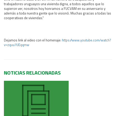
trabajadores uruguayos una vivienda digna, a todos aquellos que lo
supieron ver, nosotros hoy honramos a FUCVAM en su aniversario y
además a toda nuestra gente que lo visionó. Muchas gracias a todas las
cooperativas de viviendas."
Dejamos link al video con el homenaje:
https://www.youtube.com/watch?
v=zquu7UEqqmw
NOTICIAS RELACIONADAS