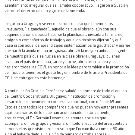
asentamiento irregular que se llamaba cooperativo.. llegaron a Suecia y
vieron el derecho de uso y goce de la vivienda.
Llegaron a Uruguay y se encontraron con eso que tenemos los
uruguayos, "la gauchada"... aquello de que el obrero, aún con sus
pequeños ahorros podía hacerse la planchada... invitada a familiares,
amigos o compañeros de trabajo y aquellos técnicos dijeron " y qué
pasa si con aquellos aprendizajes sistematizamos la gauchada" y así fue
que nació la ayuda mutua uruguaya.. abrazó la mayor cantidad de gente
de nuestro país que se nuclea en la clase obrera uruguaya, quienes
levantan el país de mañana, tarde y noche, abrazaron la idea y así
nacieron todas las COVI, en honor a la idea pero también a la promoción
del modelo, tenemos el gusto hoy en nombre de Graciela Presidenta del
CCU, de entregarles este homenaje."
A continuación Graciela Fernández saludó en nombre de todo el equipo
del Centro Cooperativista Uruguayo, "institución de promoción y
desarrollo del movimiento cooperativo nacional, con más de 65 años.
Esto es para todos los compañeros que no pueden hoy estar presentes
aquí, para varios de los que han acompañado históricamente,
arquitectos, el Dr. Germán Lezama, asistentes sociales que
acompañaron los grupos y visionaron, todo el equipo del área contable,
a todos ellos que visionaron no solo que Fucvam iba a cumplir 50 años,
sino el haberle dado a un sin fin de número de trabajadoras y