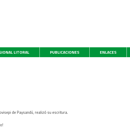
GIONAL LITORAL
PUBLICACIONES
ENLACES
ovisepi de Paysandú, realizó su escritura.
o!