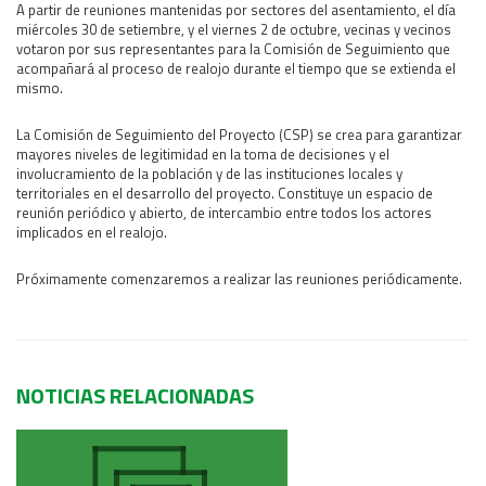
A partir de reuniones mantenidas por sectores del asentamiento, el día
Área Rural
miércoles 30 de setiembre, y el viernes 2 de octubre, vecinas y vecinos
votaron por sus representantes para la Comisión de Seguimiento que
Acerca del Área
acompañará al proceso de realojo durante el tiempo que se extienda el
mismo.
Programas
Programas Centrales
La Comisión de Seguimiento del Proyecto (CSP) se crea para garantizar
mayores niveles de legitimidad en la toma de decisiones y el
REGIONAL LITORAL
involucramiento de la población y de las instituciones locales y
Revista Dinámica
territoriales en el desarrollo del proyecto. Constituye un espacio de
reunión periódico y abierto, de intercambio entre todos los actores
Recursos Digitales
implicados en el realojo.
PUBLICACIONES
Próximamente comenzaremos a realizar las reuniones periódicamente.
ENLACES
CONTACTO
NOTICIAS RELACIONADAS