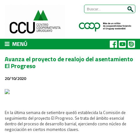
MENÚ
CCU
Avanza el proyecto de realojo del asentamiento
Presentación
El Progreso
Nuestra historia
20/10/2020
Autoridades y equipo
ÁREAS DE TRABAJO
Cómo trabajamos
Área Habitat
En la última semana de setiembre quedó establecida la Comisión de
seguimiento del proyecto El Progreso. Se trata del ámbito esencial
Acerca del Área
dentro del proceso de desarrollo barrial, ejerciendo como núcleo de
Programas
negociación en ciertos momentos claves.
Trabajos