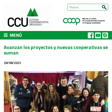
MENÚ
CCU
Avanzan los proyectos y nuevas cooperativas se
Presentación
suman
Nuestra historia
28/08/2023
Autoridades y equipo
ÁREAS DE TRABAJO
Cómo trabajamos
Área Habitat
Acerca del Área
Programas
Trabajos