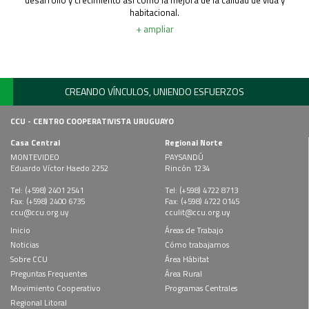
desarrollo y crecimiento así como la mejora de la calidad de vida y
habitacional.
+ ampliar
CREANDO VÍNCULOS, UNIENDO ESFUERZOS
CCU - CENTRO COOPERATIVISTA URUGUAYO
Casa Central
Regional Norte
MONTEVIDEO
PAYSANDÚ
Eduardo Víctor Haedo 2252
Rincón 1234
Tel: (+598) 2401 2541
Tel: (+598) 4722 8713
Fax: (+598) 2400 6735
Fax: (+598) 4722 0145
ccu@ccu.org.uy
cculit@ccu.org.uy
Inicio
Áreas de Trabajo
Noticias
Cómo trabajamos
Sobre CCU
Área Hábitat
Preguntas Frequentes
Área Rural
Movimiento Cooperativo
Programas Centrales
Regional Litoral