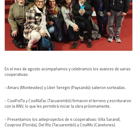
Área Rural
Acerca del Área
Programas
Programas Centrales
REGIONAL LITORAL
Revista Dinámica
Recursos Digitales
En el mes de agosto acompañamos y celebramos los avances de varias
PUBLICACIONES
cooperativas:
ENLACES
- Amaru (Montevideo) y Liber Seregni (Paysandú) salieron sorteadas.
CONTACTO
- CoviPolTa y CoviNaTac (Tacuarembó) firmaron el terreno y escrituraron
con la ANV, lo que les permitirá iniciar la obra próximamente.
- Presentamos los anteproyectos de 4 cooperativas: Villa Sarandí,
Coviprovi (Florida), Del Río (Tacuarembó) y CoviMu (Canelones).