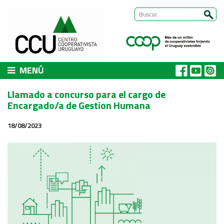
MENÚ
CCU
Llamado a concurso para el cargo de
Presentación
Encargado/a de Gestion Humana
Nuestra historia
18/08/2023
Autoridades y equipo
ÁREAS DE TRABAJO
Cómo trabajamos
Área Habitat
Acerca del Área
Programas
Trabajos