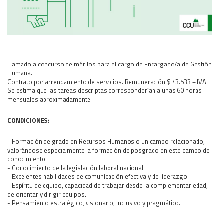
Área Rural
Acerca del Área
Programas
Programas Centrales
Llamado a concurso de méritos para el cargo de Encargado/a de Gestión
REGIONAL LITORAL
Humana.
Contrato por arrendamiento de servicios. Remuneración $ 43.533 + IVA.
Revista Dinámica
Se estima que las tareas descriptas corresponderían a unas 60 horas
mensuales aproximadamente.
Recursos Digitales
PUBLICACIONES
CONDICIONES:
ENLACES
- Formación de grado en Recursos Humanos o un campo relacionado,
CONTACTO
valorándose especialmente la formación de posgrado en este campo de
conocimiento.
- Conocimiento de la legislación laboral nacional.
- Excelentes habilidades de comunicación efectiva y de liderazgo.
- Espíritu de equipo, capacidad de trabajar desde la complementariedad,
de orientar y dirigir equipos.
- Pensamiento estratégico, visionario, inclusivo y pragmático.