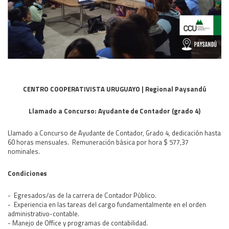
Área Rural
Acerca del Área
Programas
Programas Centrales
REGIONAL LITORAL
Revista Dinámica
CENTRO COOPERATIVISTA URUGUAYO | Regional Paysandú
Recursos Digitales
Llamado a Concurso: Ayudante de Contador (grado 4)
PUBLICACIONES
Llamado a Concurso de Ayudante de Contador, Grado 4, dedicación hasta
ENLACES
60 horas mensuales. Remuneración básica por hora $ 577,37
CONTACTO
nominales.
Condiciones
- Egresados/as de la carrera de Contador Público.
- Experiencia en las tareas del cargo fundamentalmente en el orden
administrativo-contable.
- Manejo de Office y programas de contabilidad.