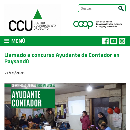
MENÚ
CCU
Llamado a concurso Ayudante de Contador en
Presentación
Paysandú
Nuestra historia
27/05/2026
Autoridades y equipo
ÁREAS DE TRABAJO
Cómo trabajamos
Área Habitat
Acerca del Área
Programas
Trabajos