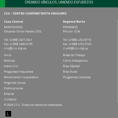
CREANDO VÍNCULOS, UNIENDO ESFUERZOS
CCU - CENTRO COOPERATIVISTA URUGUAYO
Casa Central
Regional Norte
MONTEVIDEO
PAYSANDÚ
Eduardo Víctor Haedo 2252
Rincón 1234
Tel: (+598) 2401 2541
Tel: (+598) 4722 8713
Fax: (+598) 2400 6735
Fax: (+598) 4722 0145
ccu@ccu.org.uy
cculit@ccu.org.uy
Inicio
Áreas de Trabajo
Noticias
Cómo trabajamos
Sobre CCU
Área Hábitat
Preguntas Frequentes
Área Rural
Movimiento Cooperativo
Programas Centrales
Regional Litoral
Publicaciones
Enlaces
Contacto
© 2026 CCU. Todos los derechos reservados