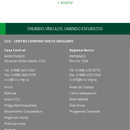
+ ampliar
CREANDO VÍNCULOS, UNIENDO ESFUERZOS
CCU - CENTRO COOPERATIVISTA URUGUAYO
Casa Central
Regional Norte
MONTEVIDEO
PAYSANDÚ
Eduardo Víctor Haedo 2252
Rincón 1234
Tel: (+598) 2401 2541
Tel: (+598) 4722 8713
Fax: (+598) 2400 6735
Fax: (+598) 4722 0145
ccu@ccu.org.uy
cculit@ccu.org.uy
Inicio
Áreas de Trabajo
Noticias
Cómo trabajamos
Sobre CCU
Área Hábitat
Preguntas Frequentes
Área Rural
Movimiento Cooperativo
Programas Centrales
Regional Litoral
Publicaciones
Enlaces