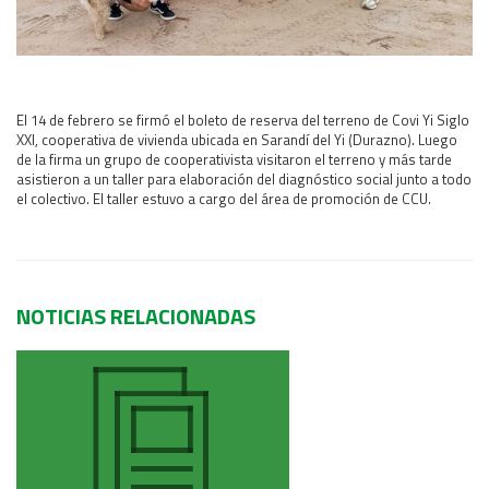
Área Rural
Acerca del Área
Programas
El 14 de febrero se firmó el boleto de reserva del terreno de
Covi Yi Siglo
Programas Centrales
XXI, cooperativa de vivienda ubicada en Sarandí del Yi (Durazno). Luego
REGIONAL LITORAL
de la firma un grupo de cooperativista visitaron el terreno y más tarde
asistieron a un taller para elaboración del diagnóstico social junto a todo
Revista Dinámica
el colectivo. El taller estuvo a cargo del área de promoción de CCU.
Recursos Digitales
PUBLICACIONES
ENLACES
NOTICIAS RELACIONADAS
CONTACTO