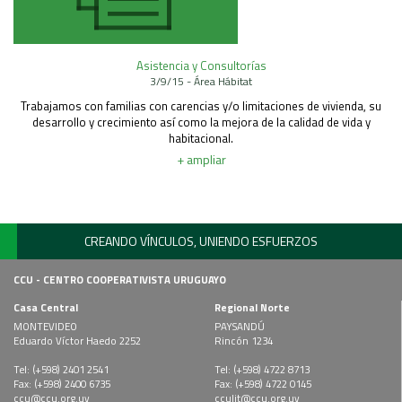
Asistencia y Consultorías
3/9/15 - Área Hábitat
Trabajamos con familias con carencias y/o limitaciones de vivienda, su
desarrollo y crecimiento así como la mejora de la calidad de vida y
habitacional.
+ ampliar
CREANDO VÍNCULOS, UNIENDO ESFUERZOS
CCU - CENTRO COOPERATIVISTA URUGUAYO
Casa Central
Regional Norte
MONTEVIDEO
PAYSANDÚ
Eduardo Víctor Haedo 2252
Rincón 1234
Tel: (+598) 2401 2541
Tel: (+598) 4722 8713
Fax: (+598) 2400 6735
Fax: (+598) 4722 0145
ccu@ccu.org.uy
cculit@ccu.org.uy