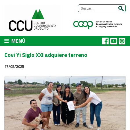
MENÚ
CCU
Covi Yi Siglo XXI adquiere terreno
Presentación
17/02/2025
Nuestra historia
Autoridades y equipo
ÁREAS DE TRABAJO
Cómo trabajamos
Área Habitat
Acerca del Área
Programas
Trabajos