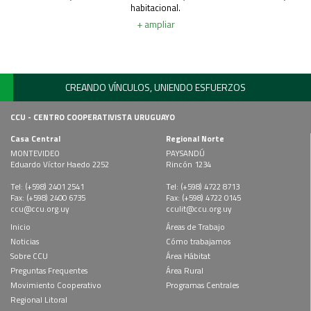
habitacional.
+ ampliar
CREANDO VÍNCULOS, UNIENDO ESFUERZOS
CCU - CENTRO COOPERATIVISTA URUGUAYO
Casa Central
Regional Norte
MONTEVIDEO
PAYSANDÚ
Eduardo Víctor Haedo 2252
Rincón 1234
Tel: (+598) 2401 2541
Tel: (+598) 4722 8713
Fax: (+598) 2400 6735
Fax: (+598) 4722 0145
ccu@ccu.org.uy
cculit@ccu.org.uy
Inicio
Áreas de Trabajo
Noticias
Cómo trabajamos
Sobre CCU
Área Hábitat
Preguntas Frequentes
Área Rural
Movimiento Cooperativo
Programas Centrales
Regional Litoral