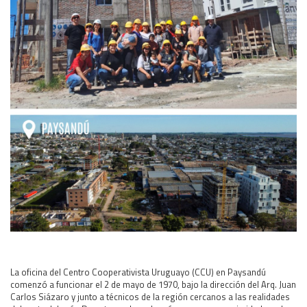
Área Rural
Acerca del Área
Programas
Programas Centrales
REGIONAL LITORAL
Revista Dinámica
Recursos Digitales
PUBLICACIONES
ENLACES
CONTACTO
La oficina del Centro Cooperativista Uruguayo (CCU) en Paysandú
comenzó a funcionar el 2 de mayo de 1970, bajo la dirección del Arq. Juan
Carlos Siázaro y junto a técnicos de la región cercanos a las realidades