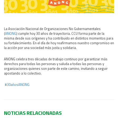
Área Rural
Acerca del Área
Programas
La Asociación Nacional de Organizaciones No Gubernamentales
Programas Centrales
(
ANONG
) cumple hoy 30 años de trayectoria. CCU forma parte de la
REGIONAL LITORAL
misma desde sus orígenes y ha contribuido en distintos momentos para
su fortalecimiento. En el día de hoy reafirmamos nuestro compromiso en
Revista Dinámica
la acción por una sociedad más justa y solidaria.
Recursos Digitales
ANONG celebra tres décadas de trabajo continuo por garantizar más
PUBLICACIONES
derechos para todas las personas y saluda a todas las personas y
organizaciones quienes son parte de este camino, invitando a seguir
ENLACES
apostando a lo colectivo.
CONTACTO
#30añosANONG
NOTICIAS RELACIONADAS