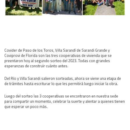
Área Rural
Acerca del Área
Programas
Programas Centrales
REGIONAL LITORAL
Covider de Paso de los Toros, Villa Sarandí de Sarandi Grande y
Revista Dinámica
Coviprovi de Florida son las tres cooperativas de vivienda que se
Recursos Digitales
preentaron hoy al segundo sorteo del 2023. Todas con grandes
esperanzas de construir cuánto antes.
PUBLICACIONES
ENLACES
Del Río y Villa Sarandi salieron sorteadas, ahora se viene una etapa de
de trámites hasta escriturar lo que les permitirá luego iniciar la obra.
CONTACTO
Luego del sorteo las 3 cooperativas se encontraron en nuestra sede
para compartir un momento, celebrar la suerte y alentar a quienes tienen
que esperar un poco más.