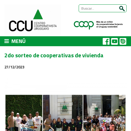
MENÚ
CCU
2do sorteo de cooperativas de vivienda
Presentación
27/12/2023
Nuestra historia
Autoridades y equipo
ÁREAS DE TRABAJO
Cómo trabajamos
Área Habitat
Acerca del Área
Programas
Trabajos