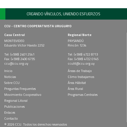
CREANDO VÍNCULOS, UNIENDO ESFUERZOS
CCU - CENTRO COOPERATIVISTA URUGUAYO
Casa Central
Regional Norte
MONTEVIDEO
PAYSANDÚ
Eduardo Víctor Haedo 2252
Rincón 1234
Tel: (+598) 2401 2541
Tel: (+598) 4722 8713
Fax: (+598) 2400 6735
Fax: (+598) 4722 0145
ccu@ccu.org.uy
cculit@ccu.org.uy
Inicio
Áreas de Trabajo
Noticias
Cómo trabajamos
Sobre CCU
Área Hábitat
Preguntas Frequentes
Área Rural
Movimiento Cooperativo
Programas Centrales
Regional Litoral
Publicaciones
Enlaces
Contacto
© 2026 CCU. Todos los derechos reservados