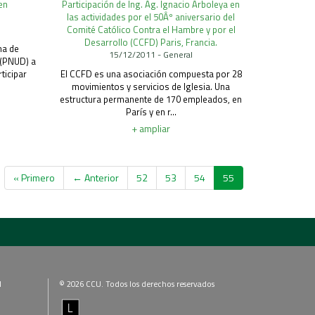
en
Participación de Ing. Ag. Ignacio Arboleya en
las actividades por el 50Âº aniversario del
Comité Católico Contra el Hambre y por el
Desarrollo (CCFD) Paris, Francia.
ma de
15/12/2011 - General
 (PNUD) a
ticipar
El CCFD es una asociación compuesta por 28
movimientos y servicios de Iglesia. Una
estructura permanente de 170 empleados, en
París y en r...
+ ampliar
« Primero
← Anterior
52
53
54
55
l
© 2026 CCU. Todos los derechos reservados