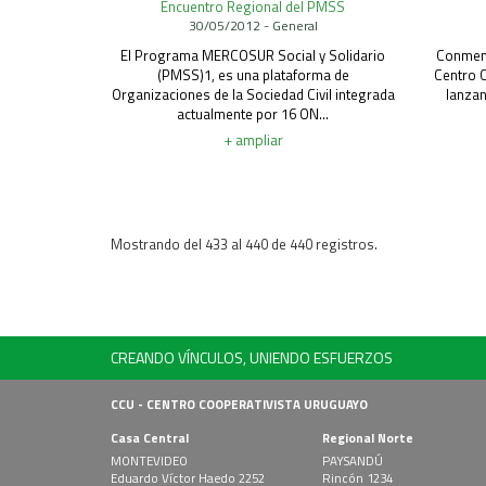
Encuentro Regional del PMSS
30/05/2012 - General
El Programa MERCOSUR Social y Solidario
Conmemo
(PMSS)1, es una plataforma de
Centro 
Organizaciones de la Sociedad Civil integrada
lanzan
actualmente por 16 ON...
+ ampliar
Mostrando del 433 al 440 de 440 registros.
CREANDO VÍNCULOS, UNIENDO ESFUERZOS
CCU - CENTRO COOPERATIVISTA URUGUAYO
Casa Central
Regional Norte
MONTEVIDEO
PAYSANDÚ
Eduardo Víctor Haedo 2252
Rincón 1234