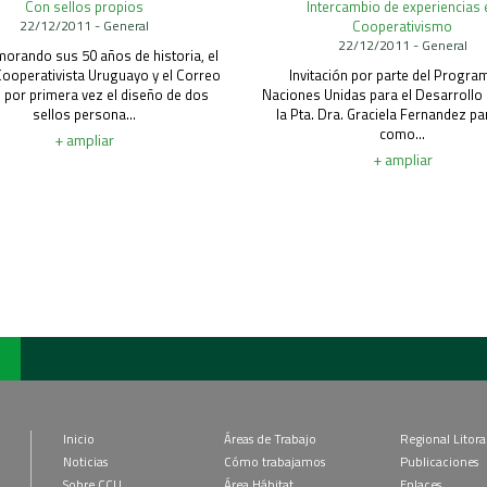
Con sellos propios
Intercambio de experiencias 
22/12/2011 - General
Cooperativismo
22/12/2011 - General
rando sus 50 años de historia, el
Cooperativista Uruguayo y el Correo
Invitación por parte del Progra
 por primera vez el diseño de dos
Naciones Unidas para el Desarrollo
sellos persona...
la Pta. Dra. Graciela Fernandez par
como...
+ ampliar
+ ampliar
Inicio
Áreas de Trabajo
Regional Litora
Noticias
Cómo trabajamos
Publicaciones
Sobre CCU
Área Hábitat
Enlaces