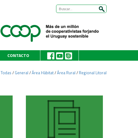
CONTACTO
:
Todas
/
General
/
Área Hábitat
/
Área Rural
/
Regional Litoral