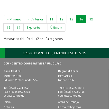
« Primero
← Anterior
11
12
13
14
15
16
17
Siguiente →
Último »
Mostrando del 105 al 112 de 194 registros.
CREANDO VÍNCULOS, UNIENDO ESFUERZOS
CCU - CENTRO COOPERATIVISTA URUGUAYO
Casa Central
Regional Norte
MONTEVIDEO
PAYSANDÚ
Eduardo Víctor Haedo 2252
Rincón 1234
Tel: (+598) 2401 2541
Tel: (+598) 4722 8713
Fax: (+598) 2400 6735
Fax: (+598) 4722 0145
ccu@ccu.org.uy
cculit@ccu.org.uy
Inicio
Áreas de Trabajo
Noticias
Cómo trabajamos