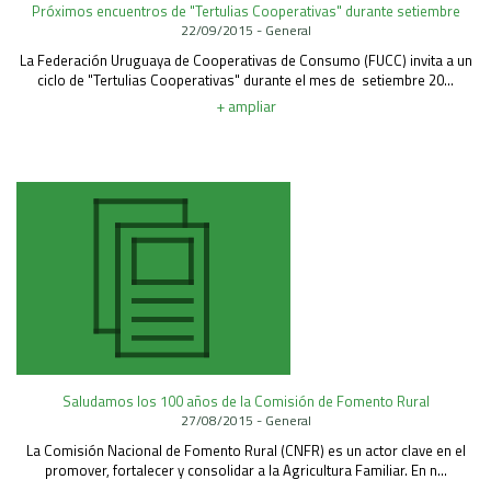
Próximos encuentros de "Tertulias Cooperativas" durante setiembre
Área Rural
22/09/2015 - General
Acerca del Área
La Federación Uruguaya de Cooperativas de Consumo (FUCC) invita a un
ciclo de "Tertulias Cooperativas" durante el mes de setiembre 20...
Programas
+ ampliar
Programas Centrales
REGIONAL LITORAL
Revista Dinámica
Recursos Digitales
PUBLICACIONES
ENLACES
CONTACTO
Saludamos los 100 años de la Comisión de Fomento Rural
27/08/2015 - General
La Comisión Nacional de Fomento Rural (CNFR) es un actor clave en el
promover, fortalecer y consolidar a la Agricultura Familiar. En n...