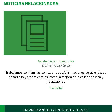
NOTICIAS RELACIONADAS
Área Rural
Acerca del Área
Programas
Programas Centrales
REGIONAL LITORAL
Revista Dinámica
Recursos Digitales
PUBLICACIONES
Asistencia y Consultorías
3/9/15 - Área Hábitat
ENLACES
Trabajamos con familias con carencias y/o limitaciones de vivienda, su
CONTACTO
desarrollo y crecimiento así como la mejora de la calidad de vida y
habitacional.
+ ampliar
CREANDO VÍNCULOS, UNIENDO ESFUERZOS