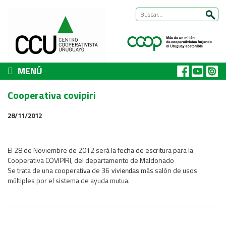
MENÚ
CCU
Cooperativa covipiri
Presentación
28/11/2012
Nuestra historia
Autoridades y equipo
ÁREAS DE TRABAJO
El 28 de Noviembre de 2012 será la fecha de escritura para la
Cooperativa COVIPIRI, del departamento de Maldonado
Cómo trabajamos
Se trata de una cooperativa de 36
más salón de usos
viviendas
Área Habitat
múltiples por el sistema de ayuda mutua.
Acerca del Área
Programas
Trabajos