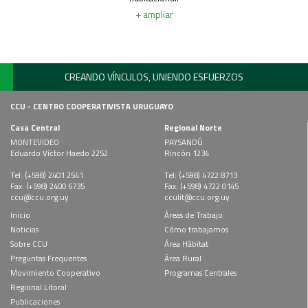
+ ampliar
CREANDO VÍNCULOS, UNIENDO ESFUERZOS
CCU - CENTRO COOPERATIVISTA URUGUAYO
Casa Central
Regional Norte
MONTEVIDEO
PAYSANDÚ
Eduardo Víctor Haedo 2252
Rincón 1234
Tel: (+598) 2401 2541
Tel: (+598) 4722 8713
Fax: (+598) 2400 6735
Fax: (+598) 4722 0145
ccu@ccu.org.uy
cculit@ccu.org.uy
Inicio
Áreas de Trabajo
Noticias
Cómo trabajamos
Sobre CCU
Área Hábitat
Preguntas Frequentes
Área Rural
Movimiento Cooperativo
Programas Centrales
Regional Litoral
Publicaciones