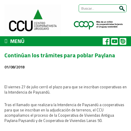
MENÚ
CCU
Continúan los trámites para poblar Paylana
Presentación
01/08/2018
Nuestra historia
Autoridades y equipo
ÁREAS DE TRABAJO
El viernes 27 de julio cerró el plazo para que se inscriban cooperativas en
la Intendencia de Paysandú.
Cómo trabajamos
Área Habitat
Tras el llamado que realizara la Intendencia de Paysandú a cooperativas
para que se inscriban en la adjudicación de terrenos, el CCU
Acerca del Área
acompañamos el proceso de la Cooperativa de Viviendas Antigua
Paylana Paysandú y de Cooperativa de Viviendas Lanas 50.
Programas
Trabajos