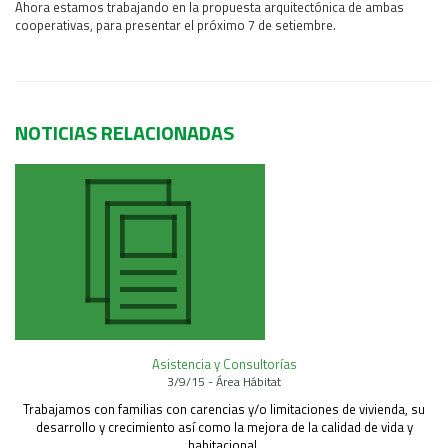
Ahora estamos trabajando en la propuesta arquitectónica de ambas
Área Rural
cooperativas, para presentar el próximo 7 de setiembre.
Acerca del Área
Programas
Programas Centrales
NOTICIAS RELACIONADAS
REGIONAL LITORAL
Revista Dinámica
Recursos Digitales
PUBLICACIONES
ENLACES
CONTACTO
Asistencia y Consultorías
3/9/15 - Área Hábitat
Trabajamos con familias con carencias y/o limitaciones de vivienda, su
desarrollo y crecimiento así como la mejora de la calidad de vida y
habitacional.