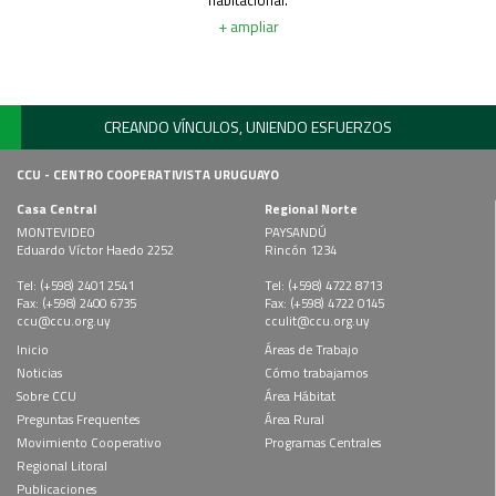
habitacional.
+ ampliar
CREANDO VÍNCULOS, UNIENDO ESFUERZOS
CCU - CENTRO COOPERATIVISTA URUGUAYO
Casa Central
Regional Norte
MONTEVIDEO
PAYSANDÚ
Eduardo Víctor Haedo 2252
Rincón 1234
Tel: (+598) 2401 2541
Tel: (+598) 4722 8713
Fax: (+598) 2400 6735
Fax: (+598) 4722 0145
ccu@ccu.org.uy
cculit@ccu.org.uy
Inicio
Áreas de Trabajo
Noticias
Cómo trabajamos
Sobre CCU
Área Hábitat
Preguntas Frequentes
Área Rural
Movimiento Cooperativo
Programas Centrales
Regional Litoral
Publicaciones