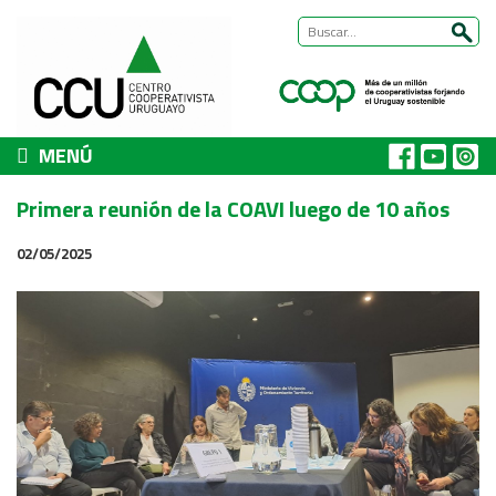
MENÚ
CCU
Primera reunión de la COAVI luego de 10 años
Presentación
02/05/2025
Nuestra historia
Autoridades y equipo
ÁREAS DE TRABAJO
Cómo trabajamos
Área Habitat
Acerca del Área
Programas
Trabajos