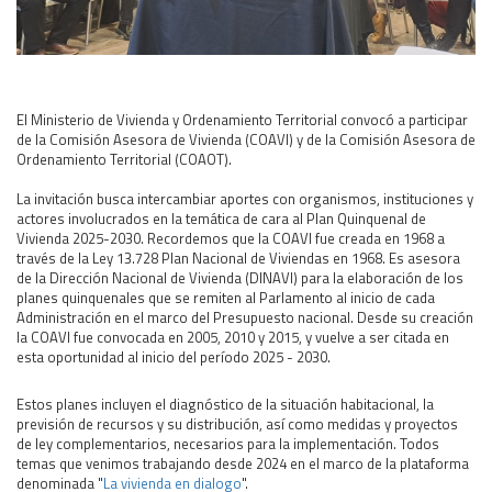
Área Rural
Acerca del Área
Programas
El Ministerio de Vivienda y Ordenamiento Territorial convocó a participar
Programas Centrales
de la Comisión Asesora de Vivienda (COAVI) y de la Comisión Asesora de
REGIONAL LITORAL
Ordenamiento Territorial (COAOT).
Revista Dinámica
La invitación busca intercambiar aportes con organismos, instituciones y
actores involucrados en la temática de cara al Plan Quinquenal de
Recursos Digitales
Vivienda 2025-2030. Recordemos que la COAVI fue creada en 1968 a
PUBLICACIONES
través de la Ley 13.728 Plan Nacional de Viviendas en 1968. Es asesora
de la Dirección Nacional de Vivienda (DINAVI) para la elaboración de los
ENLACES
planes quinquenales que se remiten al Parlamento al inicio de cada
Administración en el marco del Presupuesto nacional. Desde su creación
CONTACTO
la COAVI fue convocada en 2005, 2010 y 2015, y vuelve a ser citada en
esta oportunidad al inicio del período 2025 - 2030.
Estos planes incluyen el diagnóstico de la situación habitacional, la
previsión de recursos y su distribución, así como medidas y proyectos
de ley complementarios, necesarios para la implementación. Todos
temas que venimos trabajando desde 2024 en el marco de la plataforma
denominada "
La vivienda en dialogo
".