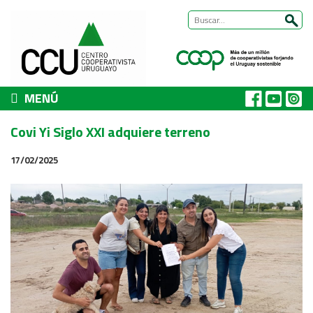
MENÚ
CCU
Covi Yi Siglo XXI adquiere terreno
Presentación
17/02/2025
Nuestra historia
Autoridades y equipo
ÁREAS DE TRABAJO
Cómo trabajamos
Área Habitat
Acerca del Área
Programas
Trabajos