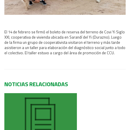
Área Rural
Acerca del Área
Programas
El 14 de febrero se firmó el boleto de reserva del terreno de
Covi Yi Siglo
Programas Centrales
XXI, cooperativa de vivienda ubicada en Sarandí del Yi (Durazno). Luego
REGIONAL LITORAL
de la firma un grupo de cooperativista visitaron el terreno y más tarde
asistieron a un taller para elaboración del diagnóstico social junto a todo
Revista Dinámica
el colectivo. El taller estuvo a cargo del área de promoción de CCU.
Recursos Digitales
PUBLICACIONES
ENLACES
NOTICIAS RELACIONADAS
CONTACTO