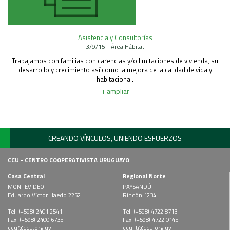
Asistencia y Consultorías
3/9/15 - Área Hábitat
Trabajamos con familias con carencias y/o limitaciones de vivienda, su
desarrollo y crecimiento así como la mejora de la calidad de vida y
habitacional.
+ ampliar
CREANDO VÍNCULOS, UNIENDO ESFUERZOS
CCU - CENTRO COOPERATIVISTA URUGUAYO
Casa Central
Regional Norte
MONTEVIDEO
PAYSANDÚ
Eduardo Víctor Haedo 2252
Rincón 1234
Tel: (+598) 2401 2541
Tel: (+598) 4722 8713
Fax: (+598) 2400 6735
Fax: (+598) 4722 0145
ccu@ccu.org.uy
cculit@ccu.org.uy