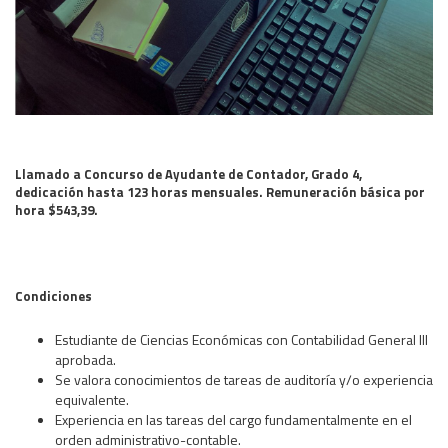
Área Rural
Acerca del Área
Programas
Programas Centrales
REGIONAL LITORAL
Revista Dinámica
Llamado a Concurso de Ayudante de Contador, Grado 4,
dedicación hasta 123 horas mensuales. Remuneración básica por
Recursos Digitales
hora $543,39.
PUBLICACIONES
ENLACES
CONTACTO
Condiciones
Estudiante de Ciencias Económicas con Contabilidad General III
aprobada.
Se valora conocimientos de tareas de auditoría y/o experiencia
equivalente.
Experiencia en las tareas del cargo fundamentalmente en el
orden administrativo-contable.