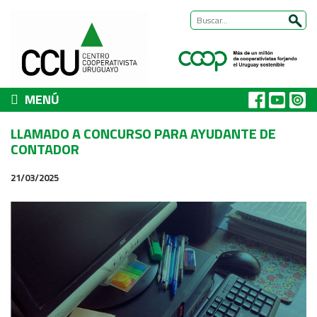
MENÚ
CCU
LLAMADO A CONCURSO PARA AYUDANTE DE
Presentación
CONTADOR
Nuestra historia
21/03/2025
Autoridades y equipo
ÁREAS DE TRABAJO
Cómo trabajamos
Área Habitat
Acerca del Área
Programas
Trabajos