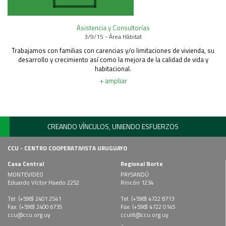
Asistencia y Consultorías
3/9/15 - Área Hábitat
Trabajamos con familias con carencias y/o limitaciones de vivienda, su
desarrollo y crecimiento así como la mejora de la calidad de vida y
habitacional.
+ ampliar
CREANDO VÍNCULOS, UNIENDO ESFUERZOS
CCU - CENTRO COOPERATIVISTA URUGUAYO
Casa Central
Regional Norte
MONTEVIDEO
PAYSANDÚ
Eduardo Víctor Haedo 2252
Rincón 1234
Tel: (+598) 2401 2541
Tel: (+598) 4722 8713
Fax: (+598) 2400 6735
Fax: (+598) 4722 0145
ccu@ccu.org.uy
cculit@ccu.org.uy