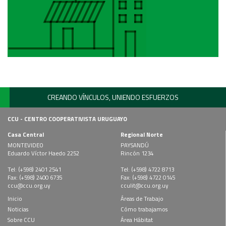
CREANDO VÍNCULOS, UNIENDO ESFUERZOS
CCU - CENTRO COOPERATIVISTA URUGUAYO
Casa Central
Regional Norte
MONTEVIDEO
PAYSANDÚ
Eduardo Víctor Haedo 2252
Rincón 1234
Tel: (+598) 2401 2541
Tel: (+598) 4722 8713
Fax: (+598) 2400 6735
Fax: (+598) 4722 0145
ccu@ccu.org.uy
cculit@ccu.org.uy
Inicio
Áreas de Trabajo
Noticias
Cómo trabajamos
Sobre CCU
Área Hábitat