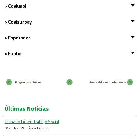
> Coviusol
> Covisurpay
> Esperanza
> Fupho
Programas actuales
Acerca del área que hacemos
Últimas Noticias
Llamado Lic. en Trabajo Social
06/08/2026 - Área Hábitat