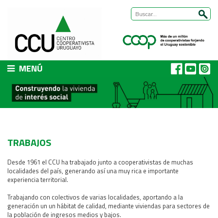
MENÚ
CCU
Presentación
Nuestra historia
Autoridades y equipo
TRABAJOS
ÁREAS DE TRABAJO
Cómo trabajamos
Desde 1961 el CCU ha trabajado junto a cooperativistas de muchas
localidades del país, generando así una muy rica e importante
Área Habitat
experiencia territorial.
Acerca del Área
Trabajando con colectivos de varias localidades, aportando a la
Programas
generación un un hábitat de calidad, mediante viviendas para sectores de
la población de ingresos medios y bajos.
Trabajos