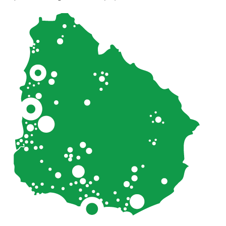
Área Rural
Acerca del Área
Programas
Programas Centrales
REGIONAL LITORAL
Revista Dinámica
Recursos Digitales
PUBLICACIONES
ENLACES
CONTACTO