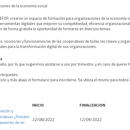
ciones de la economía social
FOP, crearon un espacio de formación para organizaciones de la economía soc
erramientas digitales que mejoren su competitividad, eficiencia organizacion
r de forma gratuita la oportunidad de formarse en diversos temas.
/as, socios/as y funcionarios/as de las cooperativas de todas las clases y orga
les para la transformación digital de sus organizaciones.
os
 año, por lo que sugerimos anotarse a uno por trimestre, y en caso de querer h
rticipantes.
iclo y más abajo el formulario para inscribirse. Se utiliza el mismo para todos 
INICIO
FINALIZACION
mación y
perativas ¿Pueden
22/08/2022
12/09/2022
namiento de mi