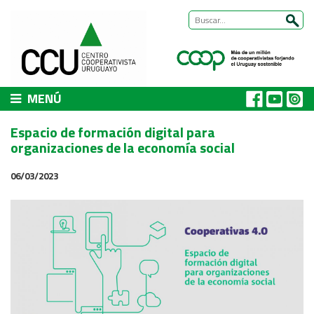
MENÚ
CCU
Espacio de formación digital para
Presentación
organizaciones de la economía social
Nuestra historia
06/03/2023
Autoridades y equipo
ÁREAS DE TRABAJO
Cómo trabajamos
Área Habitat
Acerca del Área
Programas
Trabajos