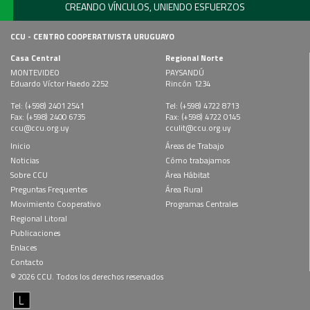
CREANDO VÍNCULOS, UNIENDO ESFUERZOS
CCU - CENTRO COOPERATIVISTA URUGUAYO
Casa Central
Regional Norte
MONTEVIDEO
PAYSANDÚ
Eduardo Víctor Haedo 2252
Rincón 1234
Tel: (+598) 2401 2541
Tel: (+598) 4722 8713
Fax: (+598) 2400 6735
Fax: (+598) 4722 0145
ccu@ccu.org.uy
cculit@ccu.org.uy
Inicio
Áreas de Trabajo
Noticias
Cómo trabajamos
Sobre CCU
Área Hábitat
Preguntas Frequentes
Área Rural
Movimiento Cooperativo
Programas Centrales
Regional Litoral
Publicaciones
Enlaces
Contacto
© 2026 CCU. Todos los derechos reservados