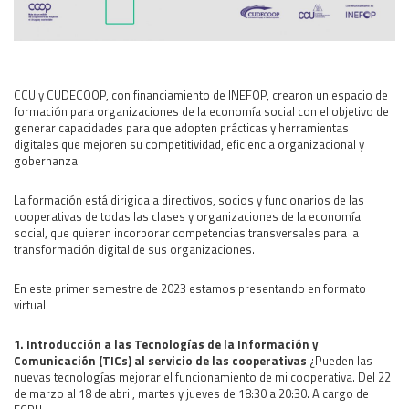
Área Rural
Acerca del Área
Programas
CCU y CUDECOOP, con financiamiento de INEFOP, crearon un espacio de
Programas Centrales
formación para organizaciones de la economía social con el objetivo de
generar capacidades para que adopten prácticas y herramientas
REGIONAL LITORAL
digitales que mejoren su competitividad, eficiencia organizacional y
Revista Dinámica
gobernanza.
Recursos Digitales
La formación está dirigida a directivos, socios y funcionarios de las
PUBLICACIONES
cooperativas de todas las clases y organizaciones de la economía
social, que quieren incorporar competencias transversales para la
ENLACES
transformación digital de sus organizaciones.
CONTACTO
En este primer semestre de 2023 estamos presentando en formato
virtual:
1. Introducción a las Tecnologías de la Información y
Comunicación (TICs) al servicio de las cooperativas
¿Pueden las
nuevas tecnologías mejorar el funcionamiento de mi cooperativa. Del 22
de marzo al 18 de abril, martes y jueves de 18:30 a 20:30. A cargo de