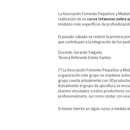
La Asociación Fomento Pequeños y Mediano
realización de un
curso intensivo sobre a
módulos más específicos de profundización 
El pasado sábado se realizó la primera jor
que contribuyan a la integración de los part
Docente: Gerardo Salgado
Técnica Referente Estela Santos
(*) La Asociación Fomento Pequeños y Medi
organización este grupo se mantiene activ
grupo cuenta actualmente con 30 productore
Actualmente el grupo de apicultura se encue
jóvenes vinculados a estos productores soci
profesionalizarlo, así como contar con una
Si tienes interés en algún curso a medida 