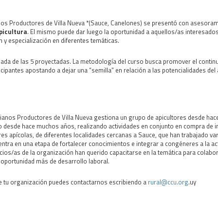
s Productores de Villa Nueva *(Sauce, Canelones) se presentó con asesorami
picultura
. El mismo puede dar luego la oportunidad a aquellos/as interesados
y especialización en diferentes temáticas.
nada de las 5 proyectadas. La metodología del curso busca promover el continu
icipantes apostando a dejar una “semilla” en relación a las potencialidades del
anos Productores de Villa Nueva gestiona un grupo de apicultores desde hace
o desde hace muchos años, realizando actividades en conjunto en compra de i
s apícolas, de diferentes localidades cercanas a Sauce, que han trabajado var
ntra en una etapa de fortalecer conocimientos e integrar a congéneres a la act
os/as de la organización han querido capacitarse en la temática para colaborar
 oportunidad más de desarrollo laboral.
de tu organización puedes contactarnos escribiendo a
rural@ccu.org
.uy