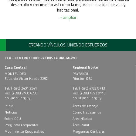
desarrollo y crecimiento así como la mejora de la calidad de vida y
habitacional.
+ ampliar
CREANDO VÍNCULOS, UNIENDO ESFUERZOS
CCU - CENTRO COOPERATIVISTA URUGUAYO
Casa Central
Regional Norte
MONTEVIDEO
PAYSANDÚ
Eduardo Víctor Haedo 2252
Rincón 1234
Tel: (+598) 2401 2541
Tel: (+598) 4722 8713
Fax: (+598) 2400 6735
Fax: (+598) 4722 0145
ccu@ccu.org.uy
cculit@ccu.org.uy
Inicio
Áreas de Trabajo
Noticias
Cómo trabajamos
Sobre CCU
Área Hábitat
Preguntas Frequentes
Área Rural
Movimiento Cooperativo
Programas Centrales