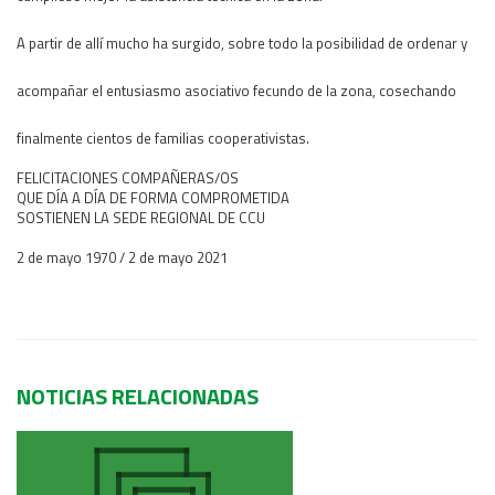
Área Rural
A partir de allí mucho ha surgido, sobre todo la posibilidad de ordenar y
Acerca del Área
acompañar el entusiasmo asociativo fecundo de la zona, cosechando
Programas
Programas Centrales
finalmente cientos de familias cooperativistas.
REGIONAL LITORAL
FELICITACIONES COMPAÑERAS/OS
Revista Dinámica
QUE DÍA A DÍA DE FORMA COMPROMETIDA
SOSTIENEN LA SEDE REGIONAL DE CCU
Recursos Digitales
2 de mayo 1970 / 2 de mayo 2021
PUBLICACIONES
ENLACES
CONTACTO
NOTICIAS RELACIONADAS