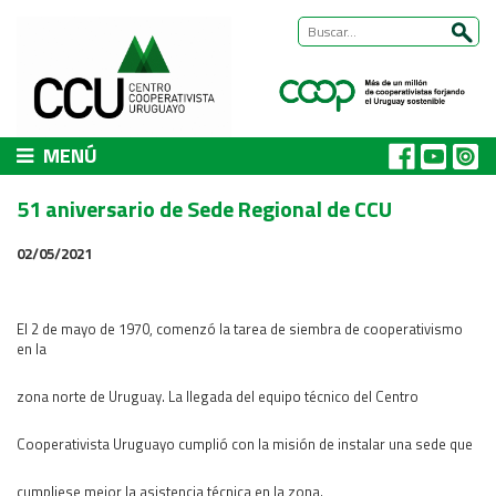
MENÚ
CCU
51 aniversario de Sede Regional de CCU
Presentación
02/05/2021
Nuestra historia
Autoridades y equipo
ÁREAS DE TRABAJO
El 2 de mayo de 1970, comenzó la tarea de siembra de cooperativismo
en la
Cómo trabajamos
Área Habitat
zona norte de Uruguay. La llegada del equipo técnico del Centro
Acerca del Área
Cooperativista Uruguayo cumplió con la misión de instalar una sede que
Programas
Trabajos
cumpliese mejor la asistencia técnica en la zona.