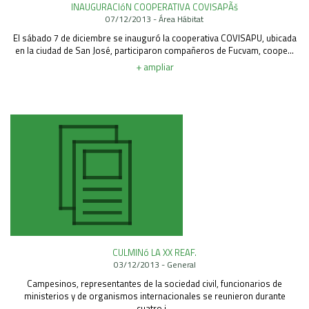
INAUGURACIóN COOPERATIVA COVISAPÃš
Área Rural
07/12/2013 - Área Hábitat
Acerca del Área
El sábado 7 de diciembre se inauguró la cooperativa COVISAPU, ubicada
en la ciudad de San José, participaron compañeros de Fucvam, coope...
Programas
+ ampliar
Programas Centrales
REGIONAL LITORAL
Revista Dinámica
Recursos Digitales
PUBLICACIONES
ENLACES
CONTACTO
CULMINó LA XX REAF.
03/12/2013 - General
Campesinos, representantes de la sociedad civil, funcionarios de
ministerios y de organismos internacionales se reunieron durante
cuatro j...