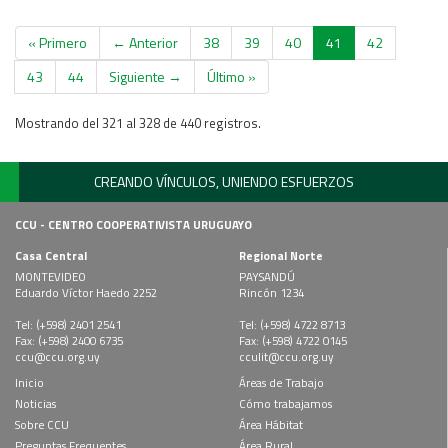
« Primero
← Anterior
38
39
40
41
42
43
44
Siguiente →
Último »
Mostrando del 321 al 328 de 440 registros.
CREANDO VÍNCULOS, UNIENDO ESFUERZOS
CCU - CENTRO COOPERATIVISTA URUGUAYO
Casa Central
Regional Norte
MONTEVIDEO
PAYSANDÚ
Eduardo Víctor Haedo 2252
Rincón 1234
Tel: (+598) 2401 2541
Tel: (+598) 4722 8713
Fax: (+598) 2400 6735
Fax: (+598) 4722 0145
ccu@ccu.org.uy
cculit@ccu.org.uy
Inicio
Áreas de Trabajo
Noticias
Cómo trabajamos
Sobre CCU
Área Hábitat
Preguntas Frequentes
Área Rural