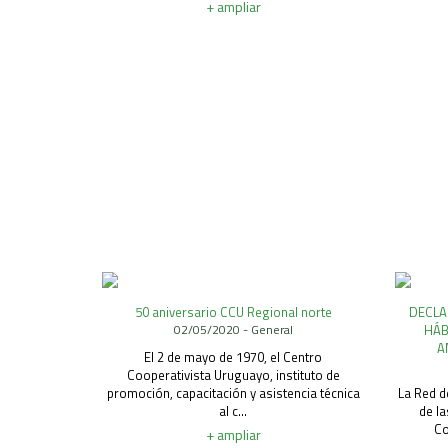
+ ampliar
50 aniversario CCU Regional norte
DECLA
02/05/2020 - General
HÁB
A
El 2 de mayo de 1970, el Centro
Cooperativista Uruguayo, instituto de
promoción, capacitación y asistencia técnica
La Red d
al c...
de l
Co
+ ampliar