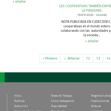
+ ampliar
LAS COOPERATIVAS TAMBIÉN ENF
LA PANDEMIA
19/03/2020 - General
NOTA PUBLICADA EN CUDECOOP.
cooperativas en el mundo entero
colaborando con las autoridades pú
la socieda...
+ ampliar
« Primero
← Anterior
12
13
14
Inicio
Áreas de Trabajo
Regional Litora
Noticias
Cómo trabajamos
Publicaciones
Sobre CCU
Área Hábitat
Enlaces