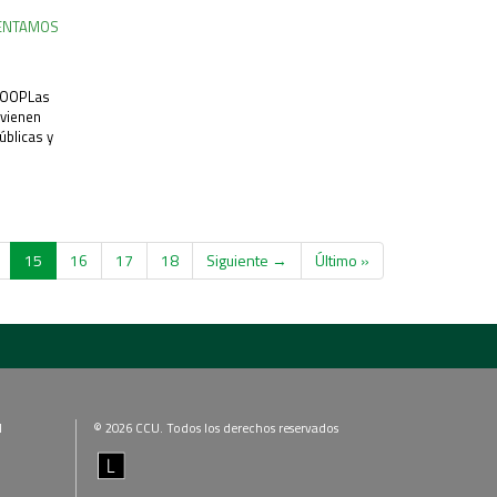
RENTAMOS
COOPLas
 vienen
blicas y
15
16
17
18
Siguiente →
Último »
l
© 2026 CCU. Todos los derechos reservados