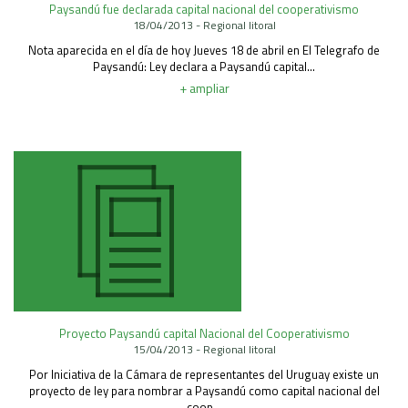
Paysandú fue declarada capital nacional del cooperativismo
Área Rural
18/04/2013 - Regional litoral
Acerca del Área
Nota aparecida en el día de hoy Jueves 18 de abril en El Telegrafo de
Paysandú: Ley declara a Paysandú capital...
Programas
+ ampliar
Programas Centrales
REGIONAL LITORAL
Revista Dinámica
Recursos Digitales
PUBLICACIONES
ENLACES
CONTACTO
Proyecto Paysandú capital Nacional del Cooperativismo
15/04/2013 - Regional litoral
Por Iniciativa de la Cámara de representantes del Uruguay existe un
proyecto de ley para nombrar a Paysandú como capital nacional del
coop...