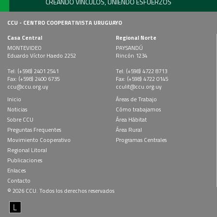
CREANDO VÍNCULOS, UNIENDO ESFUERZOS
CCU - CENTRO COOPERATIVISTA URUGUAYO
Casa Central
Regional Norte
MONTEVIDEO
PAYSANDÚ
Eduardo Víctor Haedo 2252
Rincón 1234
Tel: (+598) 2401 2541
Tel: (+598) 4722 8713
Fax: (+598) 2400 6735
Fax: (+598) 4722 0145
ccu@ccu.org.uy
cculit@ccu.org.uy
Inicio
Áreas de Trabajo
Noticias
Cómo trabajamos
Sobre CCU
Área Hábitat
Preguntas Frequentes
Área Rural
Movimiento Cooperativo
Programas Centrales
Regional Litoral
Publicaciones
Enlaces
Contacto
© 2026 CCU. Todos los derechos reservados