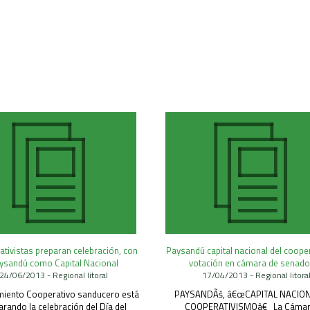
tivistas preparan celebración, con
Paysandú capital nacional del coope
ysandú como Capital Nacional
votación en cámara de senad
24/06/2013 - Regional litoral
17/04/2013 - Regional litora
miento Cooperativo sanducero está
PAYSANDÃš, â€œCAPITAL NACION
arando la celebración del Día del
COOPERATIVISMOâ€ La Cámar