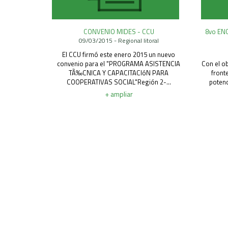
CONVENIO MIDES - CCU
8vo EN
09/03/2015 - Regional litoral
El CCU firmó este enero 2015 un nuevo
convenio para el "PROGRAMA ASISTENCIA
Con el ob
TÃ‰CNICA Y CAPACITACIóN PARA
front
COOPERATIVAS SOCIAL"Región 2-...
poten
+ ampliar