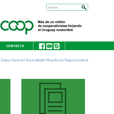
CONTACTO
:
Todas
/
General
/
Área Hábitat
/
Área Rural
/
Regional Litoral