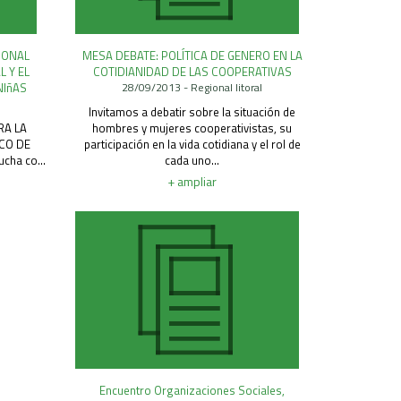
IONAL
MESA DEBATE: POLÍTICA DE GENERO EN LA
 Y EL
COTIDIANIDAD DE LAS COOPERATIVAS
NIñAS
28/09/2013 - Regional litoral
l
Invitamos a debatir sobre la situación de
RA LA
hombres y mujeres cooperativistas, su
ICO DE
participación en la vida cotidiana y el rol de
cha co...
cada uno...
+ ampliar
Encuentro Organizaciones Sociales,